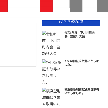
新しい順 |
古い順
おすすめ記事
令和8年度 下川井町内
会 盆踊り大会
Y-SDGs認証を取得いたしま
した。
横浜型地域貢献企業を取得
いたしました。